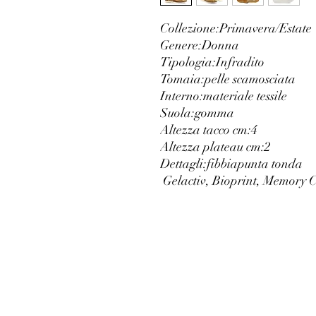
Collezione:
Primavera/Estate
Genere:
Donna
Tipologia:
Infradito
Tomaia:
pelle scamosciata
Interno:
materiale tessile
Suola:
gomma
Altezza tacco cm:
4
Altezza plateau cm:
2
Dettagli:
fibbia
punta tonda
 Gelactiv, Bioprint, Memory 