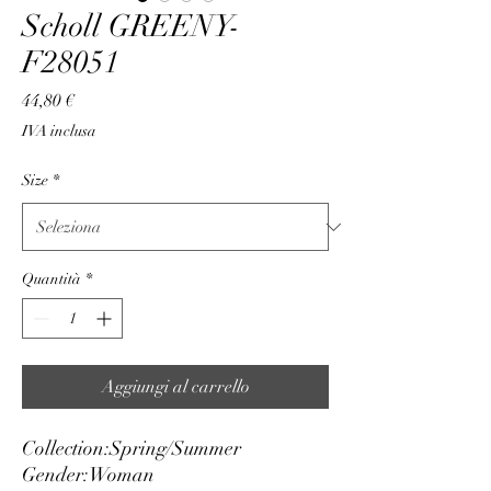
Scholl GREENY-
F28051
Prezzo
44,80 €
IVA inclusa
Size
*
Quantità
*
Aggiungi al carrello
Collection:
Spring/Summer
Gender:
Woman