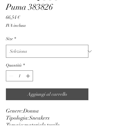
Puma 383826
Prezzo
66,54 €
IVA inclusa
Size
*
Quantità
*
Aggiungi al carrello
Genere:
Donna
Tipologia:
Sneakers
Tomaia:
materiale tessile