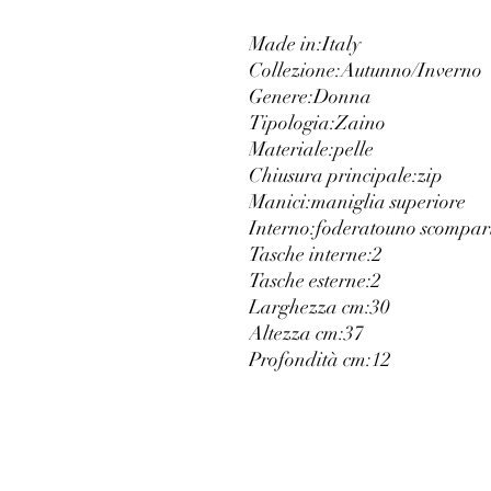
Made in:
Italy
Collezione:
Autunno/Inverno
Genere:
Donna
Tipologia:
Zaino
Materiale:
pelle
Chiusura principale:
zip
Manici:
maniglia superiore
Interno:
foderato
uno scompar
Tasche interne:
2
Tasche esterne:
2
Larghezza cm:
30
Altezza cm:
37
Profondità cm:
12