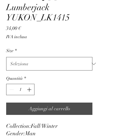
Lumberjack
YUKON_LK1415
Prezzo
34,00 €
IVA inclusa
Size
*
Quantità
*
Aggiungi al carrello
Collection:
Fall/Winter
Gender:
Man