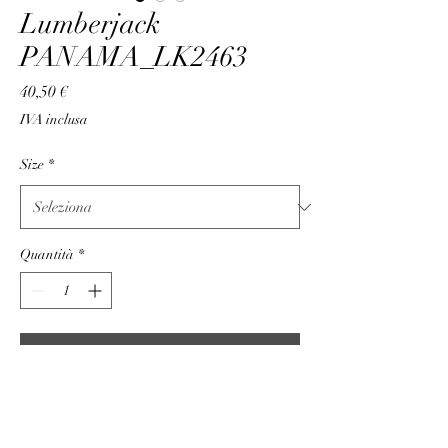
Lumberjack
PANAMA_LK2463
Prezzo
40,50 €
IVA inclusa
Size
*
Quantità
*
Aggiungi al carrello
N.A.