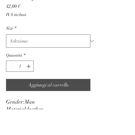
Prezzo
42,00 €
IVA inclusa
Size
*
Quantità
*
Aggiungi al carrello
Gender:
Man
Material:
leather
Height cm:
2.5
Adjustable:
yes
Original packaging:
yes