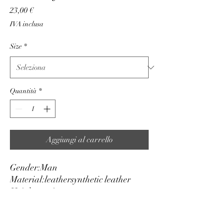
Prezzo
23,00 €
IVA inclusa
Size
*
Quantità
*
Aggiungi al carrello
Gender:
Man
Material:
leather
synthetic leather
Height cm:
4
Adjustable:
yes
Reversible:
no