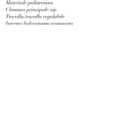
Materiale:
poliuretano
Chiusura principale:
zip
Tracolla:
tracolla regolabile
Interno:
foderato
uno scomparto
Tasche interne:
2
Tasche esterne:
2
Larghezza cm:
24
Altezza cm:
28
Profondità cm:
4
Dettagli:
dustbag inclusa
logo a vista
Luxury
info@est-med.it
©2022 by Luxury. Creato con Wix.com