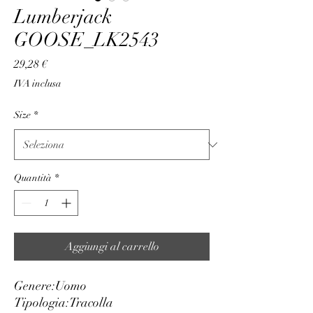
Lumberjack
GOOSE_LK2543
Prezzo
29,28 €
IVA inclusa
Size
*
Quantità
*
Aggiungi al carrello
Genere:
Uomo
Tipologia:
Tracolla