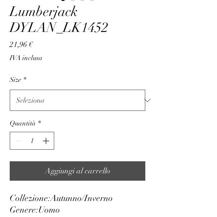
Lumberjack
DYLAN_LK1452
Prezzo
21,96 €
IVA inclusa
Size
*
Quantità
*
Aggiungi al carrello
Collezione:
Autunno/Inverno
Genere:
Uomo