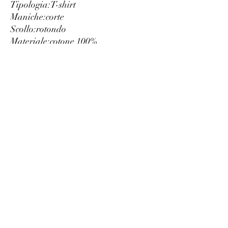
Tipologia:
T-shirt
Maniche:
corte
Scollo:
rotondo
Materiale:
cotone 100%
Fantasia:
tinta unita
Lavaggio:
lavare a 30° C
Altezza modella/o, cm:
184
Taglia del capo indossato nella
foto:
L
Dettagli:
logo visibile
Luxury
info@est-med.it
©2022 by Luxury. Creato con Wix.com