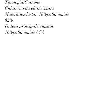
Tipologia:
Costume
Chiusura:
vita elasticizzata
Materiale:
elastan 18%
poliammide
82%
Fodera principale:
elastan
16%
poliammide 84%
Fantasia:
tinta unita
Lavaggio:
lavare a 30° C
Altezza modella/o, cm:
175
Taglia del capo indossato nella
foto:
M
Interno:
foderato
Dettagli:
logo visibile
Luxury