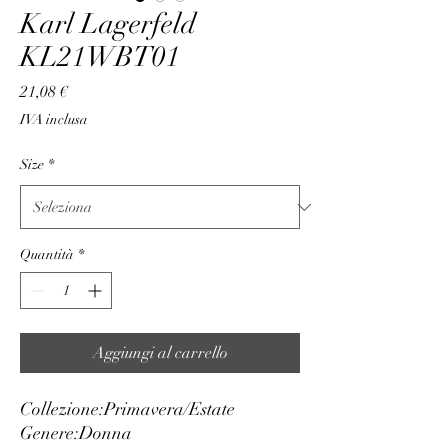
Karl Lagerfeld
KL21WBT01
Prezzo
21,08 €
IVA inclusa
Size
*
Quantità
*
Aggiungi al carrello
Collezione:
Primavera/Estate
Genere:
Donna