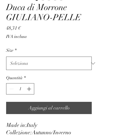
Duca di Morrone
GIULIANO-PELLE
Prezzo
48,31 €
IVA inclusa
Size
*
Quantità
*
Aggiungi al carrello
Made in:
Italy
Collezione:
Autunno/Inverno