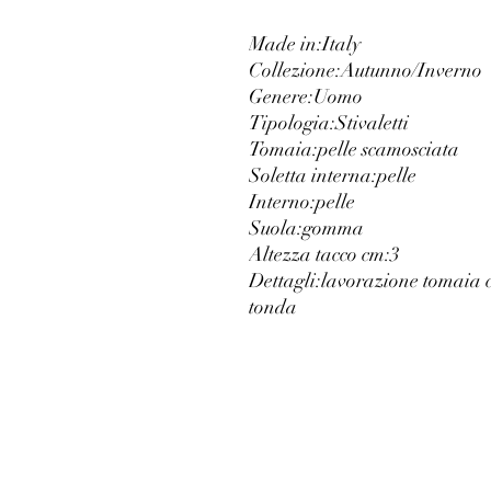
Made in:
Italy
Collezione:
Autunno/Inverno
Genere:
Uomo
Tipologia:
Stivaletti
Tomaia:
pelle scamosciata
Soletta interna:
pelle
Interno:
pelle
Suola:
gomma
Altezza tacco cm:
3
Dettagli:
lavorazione tomaia c
tonda