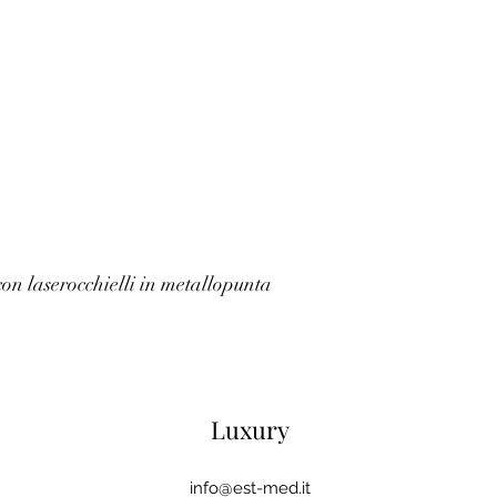
on laser
occhielli in metallo
punta
Luxury
info@est-med.it