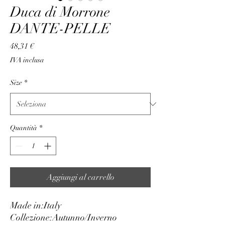
Duca di Morrone
DANTE-PELLE
Prezzo
48,31 €
IVA inclusa
Size
*
Quantità
*
Aggiungi al carrello
Made in:
Italy
Collezione:
Autunno/Inverno