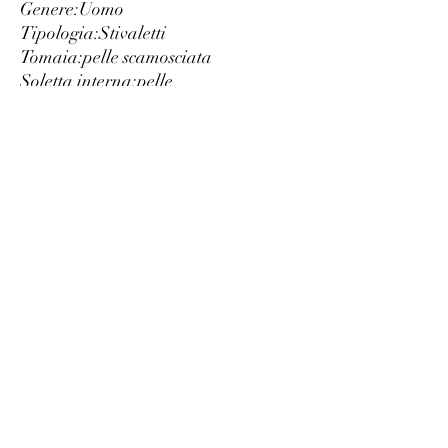
Genere:
Uomo
Tipologia:
Stivaletti
Tomaia:
pelle scamosciata
Soletta interna:
pelle
Interno:
pelle
Suola:
gomma
Altezza tacco cm:
3
Dettagli:
occhielli in metallo
punta
tonda
Luxury
info@est-med.it
©2022 by Luxury. Creato con Wix.com