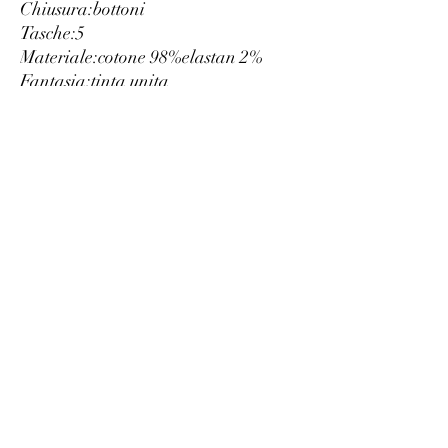
Chiusura:
bottoni
Tasche:
5
Materiale:
cotone 98%
elastan 2%
Fantasia:
tinta unita
Lavaggio:
lavare a 30° C
Altezza modella/o, cm:
185
Taglia del capo indossato nella
foto:
32
Vestibilità:
slim
Dettagli:
logo visibile
Luxury
info@est-med.it
©2022 by Luxury. Creato con Wix.com