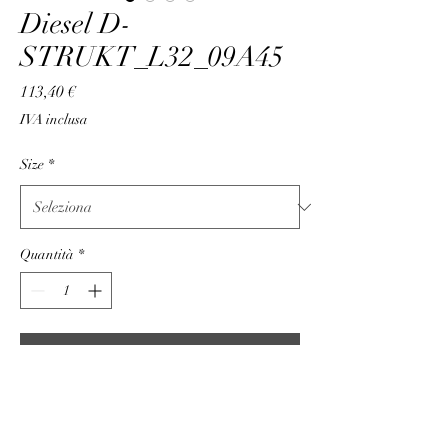
Diesel D-
STRUKT_L32_09A45
Prezzo
113,40 €
IVA inclusa
Size
*
Quantità
*
Aggiungi al carrello
N.A.