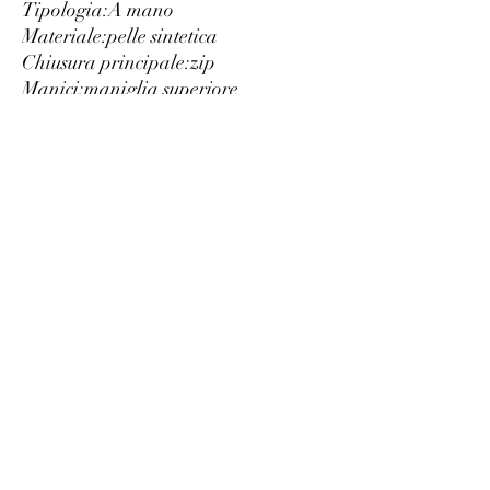
Tipologia:
A mano
Materiale:
pelle sintetica
Chiusura principale:
zip
Manici:
maniglia superiore
Tracolla:
tracolla amovibile
Interno:
foderato
uno scomparto
Larghezza cm:
31
Altezza cm:
21
Profondità cm:
2.5
Dettagli:
logo a vista
Luxury
info@est-med.it
©2022 by Luxury. Creato con Wix.com