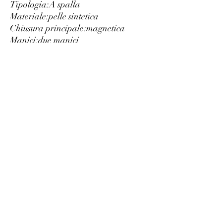
Tipologia:
A spalla
Materiale:
pelle sintetica
Chiusura principale:
magnetica
Manici:
due manici
Interno:
due scomparti
foderato
Tasche interne:
1
Larghezza cm:
39
Altezza cm:
33
Profondità cm:
11
Dettagli:
logo a vista
Luxury
info@est-med.it
©2022 by Luxury. Creato con Wix.com