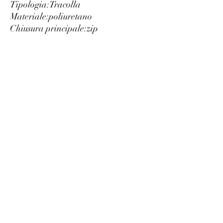
Tipologia:
Tracolla
Materiale:
poliuretano
Chiusura principale:
zip
Tracolla:
tracolla regolabile
Interno:
foderato
uno scomparto
Larghezza cm:
17.5
Altezza cm:
10
Profondità cm:
8
Dettagli:
logo a vista
Luxury
info@est-med.it
©2022 by Luxury. Creato con Wix.com