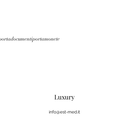
portadocumenti
portamonete
Luxury
info@est-med.it