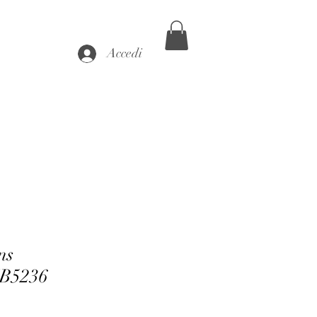
Accedi
ns
B5236