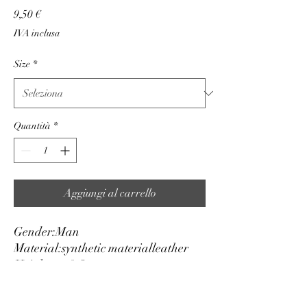
Prezzo
9,50 €
IVA inclusa
Size
*
Quantità
*
Aggiungi al carrello
Gender:
Man
Material:
synthetic material
leather
Height cm:
3.5
Adjustable:
yes
Reversible:
no