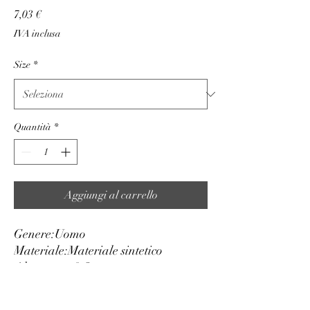
Prezzo
7,03 €
IVA inclusa
Size
*
Quantità
*
Aggiungi al carrello
Genere:
Uomo
Materiale:
Materiale sintetico
Altezza cm:
3.5
Regolabile:
sì
Reversibile:
no