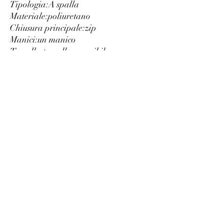
Tipologia:
A spalla
Materiale:
poliuretano
Chiusura principale:
zip
Manici:
un manico
Tracolla:
tracolla amovibile
Interno:
foderato
uno scomparto
Tasche interne:
3
Larghezza cm:
39
Altezza cm:
36
Profondità cm:
13
Dettagli:
frange
Luxury
info@est-med.it