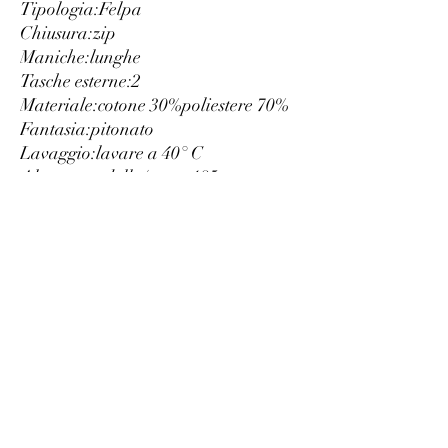
Tipologia:
Felpa
Chiusura:
zip
Maniche:
lunghe
Tasche esterne:
2
Materiale:
cotone 30%
poliestere 70%
Fantasia:
pitonato
Lavaggio:
lavare a 40° C
Altezza modella/o, cm:
185
Taglia del capo indossato nella
foto:
L
Vestibilità:
regolare
Cappuccio:
fisso
Interno:
felpato
Bordi:
in costina
Dettagli:
logo visibile