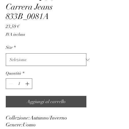
Carrera Jeans
833B_0081A
Prezzo
23,59 €
IVA inclusa
Size
*
Quantità
*
Aggiungi al carrello
Collezione:
Autunno/Inverno
Genere:
Uomo