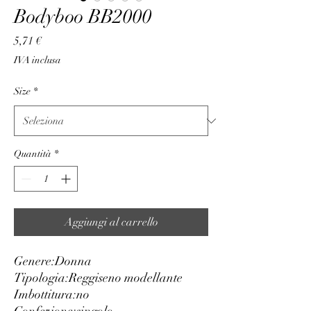
Bodyboo BB2000
Prezzo
5,71 €
IVA inclusa
Size
*
Quantità
*
Aggiungi al carrello
Genere:
Donna
Tipologia:
Reggiseno modellante
Imbottitura:
no