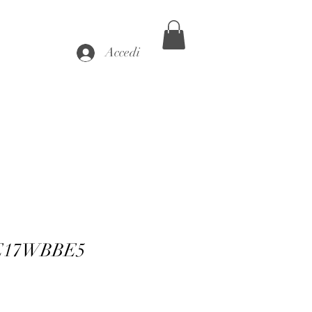
Accedi
 E17WBBE5