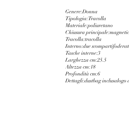
Genere:
Donna
Tipologia:
Tracolla
Materiale:
poliuretano
Chiusura principale:
magneti
Tracolla:
tracolla
Interno:
due scomparti
foderat
Tasche interne:
3
Larghezza cm:
25.5
Altezza cm:
18
Profondità cm:
6
Dettagli:
dustbag inclusa
logo 