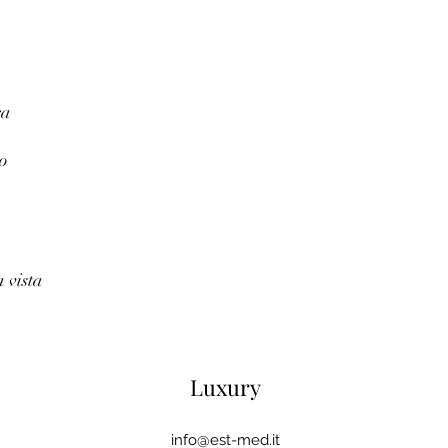
ca
o
a vista
Luxury
info@est-med.it