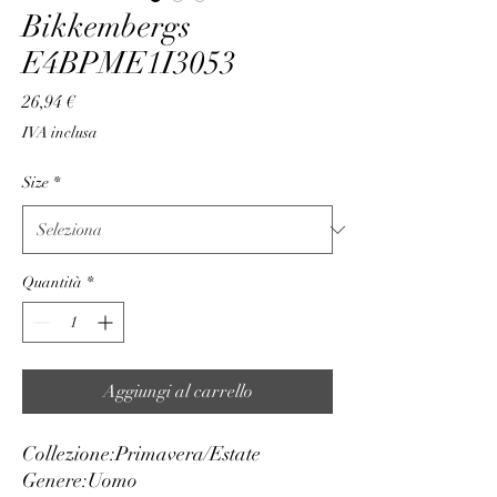
Bikkembergs
E4BPME1I3053
Prezzo
26,94 €
IVA inclusa
Size
*
Quantità
*
Aggiungi al carrello
Collezione:
Primavera/Estate
Genere:
Uomo