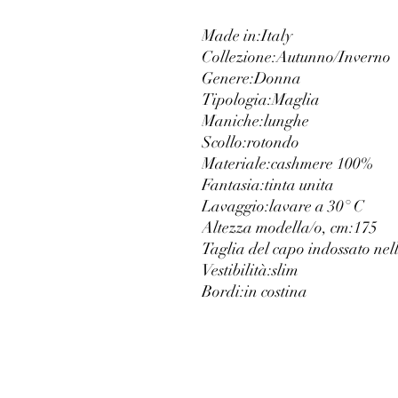
Made in:
Italy
Collezione:
Autunno/Inverno
Genere:
Donna
Tipologia:
Maglia
Maniche:
lunghe
Scollo:
rotondo
Materiale:
cashmere 100%
Fantasia:
tinta unita
Lavaggio:
lavare a 30° C
Altezza modella/o, cm:
175
Taglia del capo indossato nell
Vestibilità:
slim
Bordi:
in costina