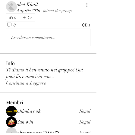
obet Khail
4 aprile 2026
·
joined the group.
0
0
1
Escribir un comentario...
Info
Ti diamo il benvenuto nel gruppo! Qui
puoi fare amicizia con
...
Continua a Leggere
Membri
phimhay ok
Segui
Sun win
Segui
allenreynoso1756332
Segui