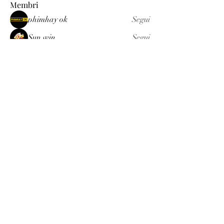
Membri
phimhay ok
Segui
Sun win
Segui
allenreynoso1756332
Segui
allenreynoso1756332
fabetfree
Segui
fabetfree
alex
Segui
Vedi tutti i membri (510)
Luxury
info@est-med.it
©2022 by Luxury. Creato con Wix.com