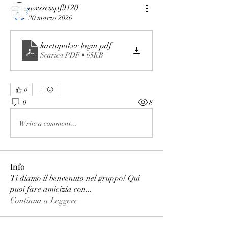
awssesspf9120
20 marzo 2026
kartupoker login
.pdf
Scarica PDF • 65KB
0
0
8
Write a comment...
Info
Ti diamo il benvenuto nel gruppo! Qui
puoi fare amicizia con
...
Continua a Leggere