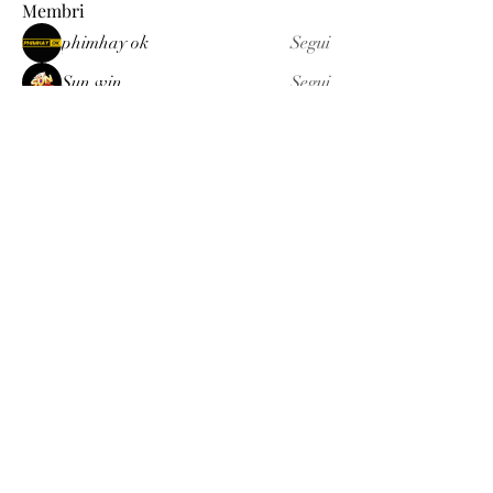
Membri
phimhay ok
Segui
Sun win
Segui
allenreynoso1756332
Segui
allenreynoso1756332
fabetfree
Segui
fabetfree
alex
Segui
Vedi tutti i membri (510)
Luxury
info@est-med.it
©2022 by Luxury. Creato con Wix.com