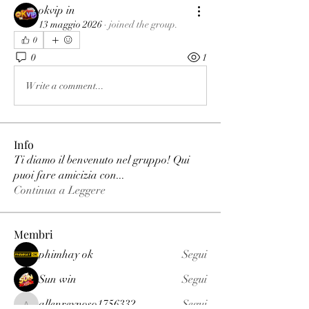
okvip in
13 maggio 2026
·
joined the group.
0
0
1
Write a comment...
Info
Ti diamo il benvenuto nel gruppo! Qui
puoi fare amicizia con
...
Continua a Leggere
Membri
phimhay ok
Segui
Sun win
Segui
allenreynoso1756332
Segui