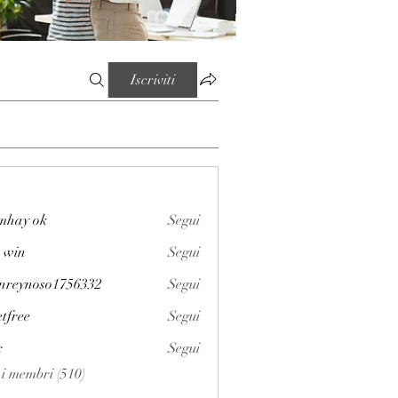
Iscriviti
mhay ok
Segui
 win
Segui
enreynoso1756332
Segui
noso1756332
etfree
Segui
x
Segui
i i membri (510)