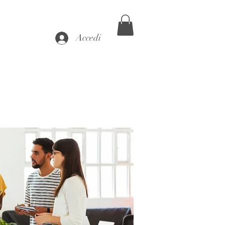
Accedi