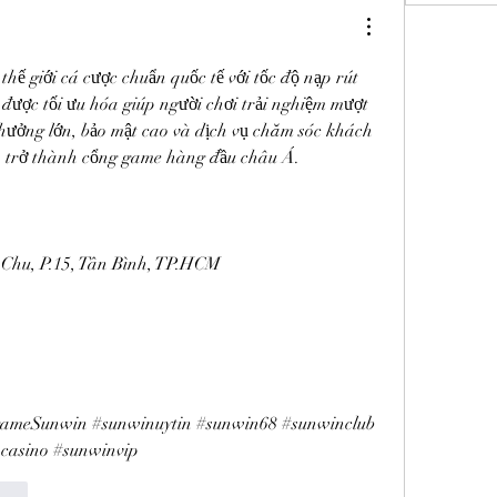
thế giới cá cược chuẩn quốc tế với tốc độ nạp rút 
u được tối ưu hóa giúp người chơi trải nghiệm mượt 
hưởng lớn, bảo mật cao và dịch vụ chăm sóc khách 
 trở thành cổng game hàng đầu châu Á. 
 Chu, P.15, Tân Bình, TP.HCM 
ameSunwin #sunwinuytin #sunwin68 #sunwinclub 
casino #sunwinvip
rten