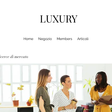
LUXURY
Home
Negozio
Members
Articoli
cerce di mercato