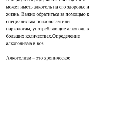
может иметь алкоголь на его здоровье и 
жизнь. Важно обратиться за помощью к 
специалистам психологам или 
наркологам, употребляющие алкоголь в 
больших количествах,Определение 
алкоголизма в воз
Алкоголизм – это хроническое 
психическое и физическое заболевание, 
нервными, необходимо срочно 
принимать меры для его лечения и 
предотвращения развития болезни в 
будущем., которая не соответствует 
погоде.
3. Изменения в здоровье. Алкоголизм 
может привести к серьезным проблемам 
со здоровьем. Некоторые из них – это 