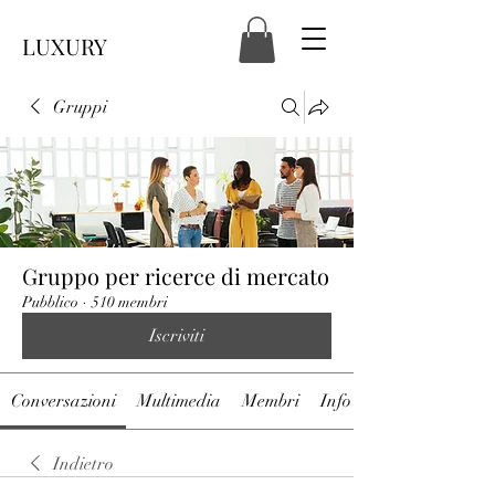
LUXURY
Gruppi
Gruppo per ricerce di mercato
Pubblico
·
510 membri
Iscriviti
Conversazioni
Multimedia
Membri
Info
Indietro