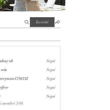
Iscriviti
mhay ok
Segui
 win
Segui
enreynoso1756332
Segui
noso1756332
etfree
Segui
x
Segui
i i membri (510)