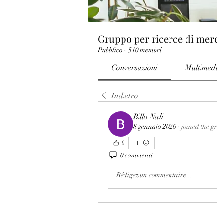
Gruppo per ricerce di mer
Pubblico
·
510 membri
Conversazioni
Multimed
Indietro
Billo Nali
8 gennaio 2026
·
joined the g
0
0 commenti
Rédigez un commentaire...