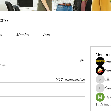
cato
ia
Membri
Info
Membri
phi
roup.
Sun
all
2 visualizzazioni
allenrey
fab
fabetfree
ale
Vedi tutt