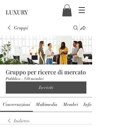
LUXURY
Gruppi
Gruppo per ricerce di mercato
Pubblico
·
510 membri
Iscriviti
Conversazioni
Multimedia
Membri
Info
Indietro