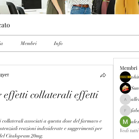
cato
ia
Membri
Info
Membri
дует
phi
Sun
fetti collaterali effetti 
all
allenrey
fab
fabetfree
i collaterali associati a questa dose del farmaco e 
ale
potenziali reazioni indesiderate e suggerimenti per 
Vedi tutt
i del Citalopram 20mg.