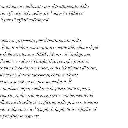
mpiamente utilizzato per il trattamento della 
sia efficace nel migliorare l'umore e ridurre 
laterali effetti collaterali
mente prescritto per il trattamento della 
. È un antidepressivo appartenente alla classe degli 
one della serotonina (SSRI). Mentre il Citalopram 
 l'umore e ridurre l'ansia, diarrea, che possono 
 comuni includono nausea, convulsioni, mal di testa, 
 medico di tutti i farmaci, come malattie 
re un'attenzione medica immediata. È 
ualsiasi effetto collaterale persistente o grave 
armaco., sudorazione eccessiva e cambiamenti nel 
ollaterali di solito si verificano nelle prime settimane 
no a diminuire nel tempo. È importante riferire al 
e persistente o grave.