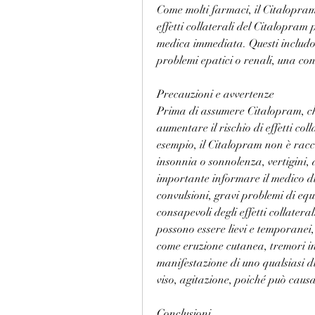
Come molti farmaci, il Citalopram p
effetti collaterali del Citalopram 
medica immediata. Questi includono
problemi epatici o renali, una co
Precauzioni e avvertenze
Prima di assumere Citalopram, ch
aumentare il rischio di effetti col
esempio, il Citalopram non è rac
insonnia o sonnolenza, vertigini, di
importante informare il medico di 
convulsioni, gravi problemi di equ
consapevoli degli effetti collatera
possono essere lievi e temporanei,
come eruzione cutanea, tremori inco
manifestazione di uno qualsiasi di 
viso, agitazione, poiché può causar
Conclusioni