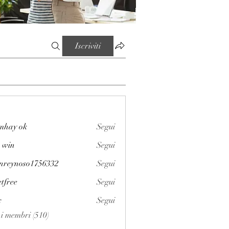
Iscriviti
mhay ok
Segui
 win
Segui
enreynoso1756332
Segui
noso1756332
etfree
Segui
x
Segui
i i membri (510)