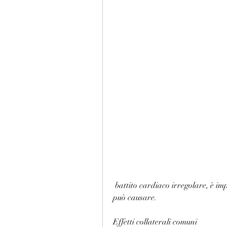
 battito cardiaco irregolare, è importante conoscere anche gli effetti collaterali che 
può causare.
Effetti collaterali comuni