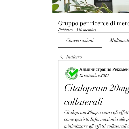
Gruppo per ricerce di mer
Pubblico
·
510 membri
Conversazioni
Multimed
Indietro
Администрация Рекомен
12 settembre 2023
Citalopram 20mg ef
collaterali
Citalopram 20mg: scopri gli effett
come gestirli. Informazioni sulle 
minimizzare gli effetti collateral