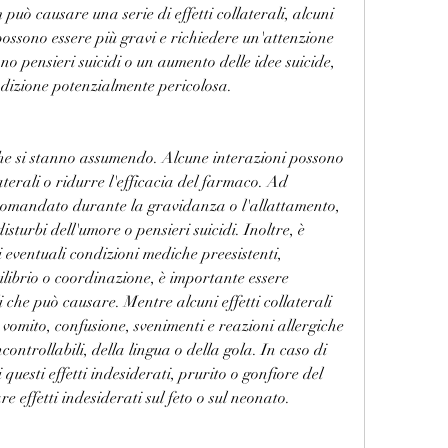
uò causare una serie di effetti collaterali, alcuni 
possono essere più gravi e richiedere un'attenzione 
 pensieri suicidi o un aumento delle idee suicide, 
ndizione potenzialmente pericolosa.
e si stanno assumendo. Alcune interazioni possono 
laterali o ridurre l'efficacia del farmaco. Ad 
comandato durante la gravidanza o l'allattamento, 
sturbi dell'umore o pensieri suicidi. Inoltre, è 
eventuali condizioni mediche preesistenti, 
ilibrio o coordinazione, è importante essere 
li che può causare. Mentre alcuni effetti collaterali 
 vomito, confusione, svenimenti e reazioni allergiche 
ntrollabili, della lingua o della gola. In caso di 
questi effetti indesiderati, prurito o gonfiore del 
e effetti indesiderati sul feto o sul neonato.