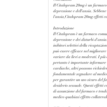
Il Citalopram 20mg è un farmaco a
depressione e dell'ansia. Sebbene 
l'ansia,Citalopram 20mg effetti col
Introduzione
Il Citalopram è un farmaco comune
depressione e dei disturbi d'ansia
inibitori selettivi della ricaptazi
può essere efficace nel migliorare
variare da lievi a moderati. I più
pertanto è importante informare il
cardiache, altri possono richiede
fondamentale segnalare al medico q
per garantire un uso sicuro del f
desiderio sessuale. Questi effetti c
di assunzione del farmaco e tendo
medico qualsiasi effetto collateral