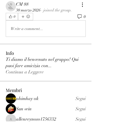
CM 88
30 marzo 2026
·
joined the group.
0
0
Write a comment...
Info
Ti diamo il benvenuto nel gruppo! Qui
puoi fare amicizia con
...
Continua a Leggere
Membri
phimhay ok
Segui
Sun win
Segui
allenreynoso1756332
Segui
allenreynoso1756332