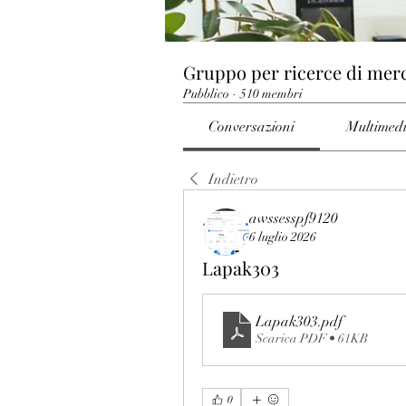
Gruppo per ricerce di mer
Pubblico
·
510 membri
Conversazioni
Multimed
Indietro
awssesspf9120
6 luglio 2026
Lapak303
Lapak303
.pdf
Scarica PDF • 61KB
0