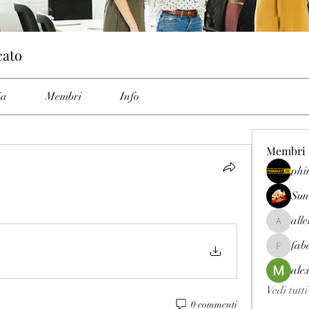
cato
ia
Membri
Info
Membri
phi
Sun
all
allenrey
fab
fabetfree
ale
Vedi tutt
0 commenti