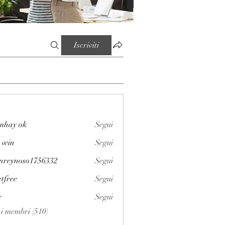
Iscriviti
mhay ok
Segui
 win
Segui
enreynoso1756332
Segui
noso1756332
etfree
Segui
x
Segui
i i membri (510)