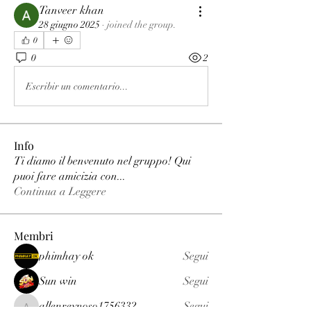
Tanveer khan
28 giugno 2025
·
joined the group.
0
0
2
Escribir un comentario...
Info
Ti diamo il benvenuto nel gruppo! Qui
puoi fare amicizia con
...
Continua a Leggere
Membri
phimhay ok
Segui
Sun win
Segui
allenreynoso1756332
Segui