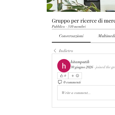
Gruppo per ricerce di mer
Pubblico
·
510 membri
Conversazioni
Multimed
Indietro
hitamputih
30 giugno 2026
·
joined the g
0
0 commenti
Write a comment...