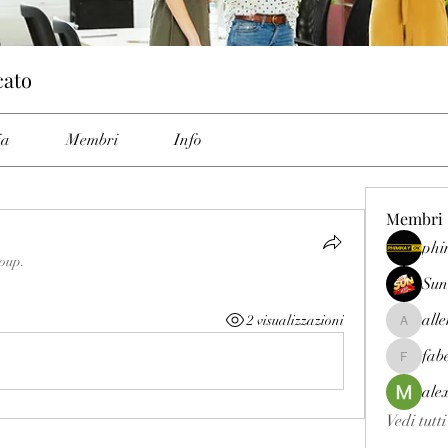
cato
ia
Membri
Info
Membri
phi
roup.
Sun
all
2 visualizzazioni
allenrey
fab
fabetfree
ale
Vedi tutt