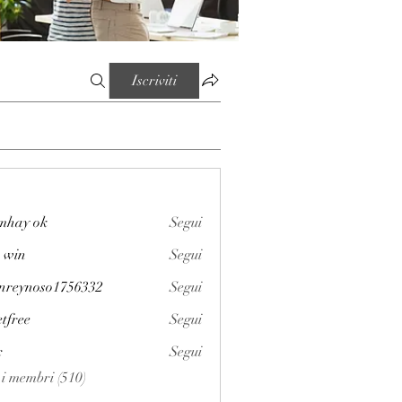
Iscriviti
mhay ok
Segui
 win
Segui
enreynoso1756332
Segui
noso1756332
etfree
Segui
x
Segui
i i membri (510)