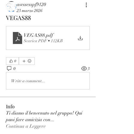
awssesspf9120
23 marzo 2026
VEGAS88
VEGAS88
.pdf
Scarica PDF • 112KB
0
0
3
Write a comment...
Info
Ti diamo il benvenuto nel gruppo! Qui
puoi fare amicizia con
...
Continua a Leggere