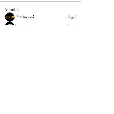
Membri
phimhay ok
Segui
Sun win
Segui
allenreynoso1756332
Segui
allenreynoso1756332
fabetfree
Segui
fabetfree
alex
Segui
Vedi tutti i membri (510)
Luxury
info@est-med.it