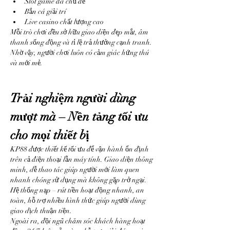
Slot game đa chủ đề
Bắn cá giải trí
Live casino chất lượng cao
Mỗi trò chơi đều sở hữu giao diện đẹp mắt, âm 
thanh sống động và tỉ lệ trả thưởng cạnh tranh. 
Nhờ vậy, người chơi luôn có cảm giác hứng thú 
và mới mẻ.
Trải nghiệm người dùng 
mượt mà – Nền tảng tối ưu 
cho mọi thiết bị
KP88 được thiết kế tối ưu để vận hành ổn định 
trên cả điện thoại lẫn máy tính. Giao diện thông 
minh, dễ thao tác giúp người mới làm quen 
nhanh chóng sử dụng mà không gặp trở ngại. 
Hệ thống nạp – rút tiền hoạt động nhanh, an 
toàn, hỗ trợ nhiều hình thức giúp người dùng 
giao dịch thuận tiện.
Ngoài ra, đội ngũ chăm sóc khách hàng hoạt 