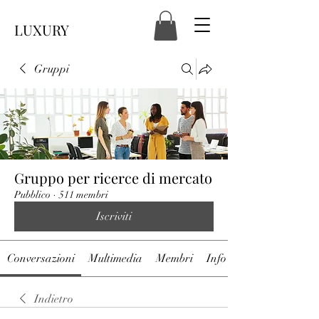
LUXURY
Gruppi
Gruppo per ricerce di mercato
Pubblico
·
511 membri
Iscriviti
Conversazioni
Multimedia
Membri
Info
Indietro