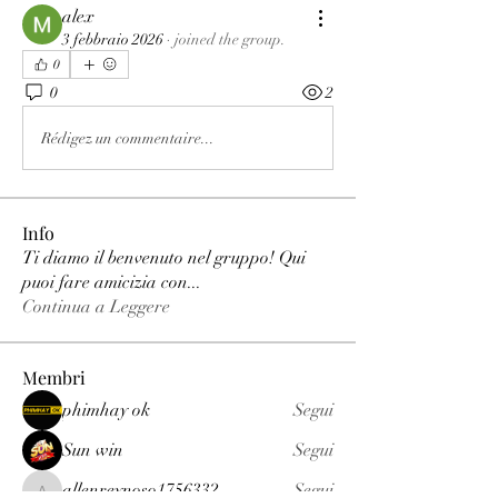
alex
3 febbraio 2026
·
joined the group.
0
0
2
Rédigez un commentaire...
Info
Ti diamo il benvenuto nel gruppo! Qui
puoi fare amicizia con
...
Continua a Leggere
Membri
phimhay ok
Segui
Sun win
Segui
allenreynoso1756332
Segui