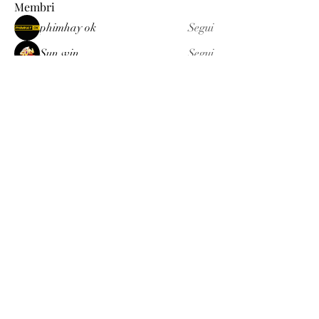
Membri
phimhay ok
Segui
Sun win
Segui
allenreynoso1756332
Segui
allenreynoso1756332
fabetfree
Segui
fabetfree
alex
Segui
Vedi tutti i membri (510)
Luxury
info@est-med.it
©2022 by Luxury. Creato con Wix.com