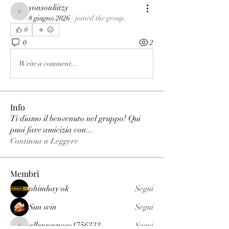
yonsonliitzy
yonsonliitzy
8 giugno 2026
·
joined the group.
0
0
2
Write a comment...
Info
Ti diamo il benvenuto nel gruppo! Qui
puoi fare amicizia con
...
Continua a Leggere
Membri
phimhay ok
Segui
Sun win
Segui
allenreynoso1756332
Segui