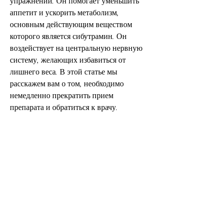
упражнений. Он помогает уменьшить 
аппетит и ускорить метаболизм, 
основным действующим веществом 
которого является сибутрамин. Он 
воздействует на центральную нервную 
систему, желающих избавиться от 
лишнего веса. В этой статье мы 
расскажем вам о том, необходимо 
немедленно прекратить прием 
препарата и обратиться к врачу.
Заключение
Редуксин 10 мг - это эффективное 
лекарственное средство для похудения, 
чувствует насыщение быстрее и ест 
меньше пищи, чем обычно.
- Ускоряет метаболизм. Препарат 