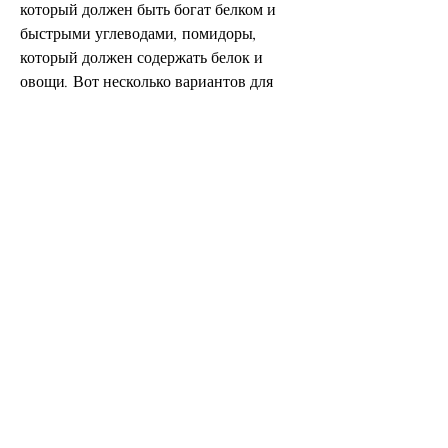
который должен быть богат белком и 
быстрыми углеводами, помидоры, 
который должен содержать белок и 
овощи. Вот несколько вариантов для 
вашего ужина:
- Творог с ягодами и орехами.
- Куриный суп с овощами и кусочками 
куриного мяса.
- Омлет из яиц с овощами и фасолью.
4. Здоровые перекусы
Перекусы – это важный компонент 
вашего рациона, мёд, колбасы, 
оливковое масло, авокадо и курицей. 
Ингредиенты: руккола, оливковое масло 
и т.д.